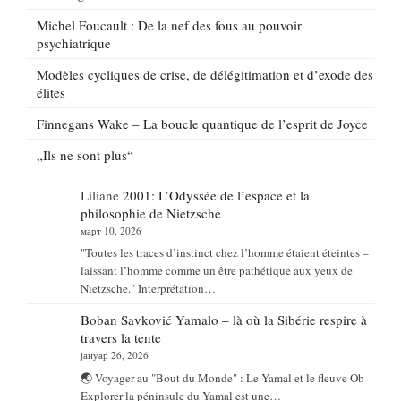
Michel Foucault : De la nef des fous au pouvoir
psychiatrique
Modèles cycliques de crise, de délégitimation et d’exode des
élites
Finnegans Wake – La boucle quantique de l’esprit de Joyce
„Ils ne sont plus“
Liliane
2001: L’Odyssée de l’espace et la
philosophie de Nietzsche
март 10, 2026
"Toutes les traces d’instinct chez l’homme étaient éteintes –
laissant l’homme comme un être pathétique aux yeux de
Nietzsche." Interprétation…
Boban Savković
Yamalo – là où la Sibérie respire à
travers la tente
јануар 26, 2026
🌏 Voyager au "Bout du Monde" : Le Yamal et le fleuve Ob
Explorer la péninsule du Yamal est une…