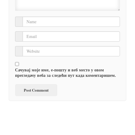
Сачувај моје име, е-пошту и веб место у овом
прегледачу веба за следећи пут када коментаришем.