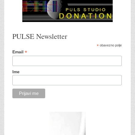
PULSE Newsletter
*
obavezno polje
*
Email
Ime