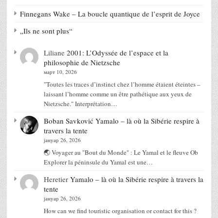
Finnegans Wake – La boucle quantique de l’esprit de Joyce
„Ils ne sont plus“
Liliane
2001: L’Odyssée de l’espace et la
philosophie de Nietzsche
март 10, 2026
"Toutes les traces d’instinct chez l’homme étaient éteintes –
laissant l’homme comme un être pathétique aux yeux de
Nietzsche." Interprétation…
Boban Savković
Yamalo – là où la Sibérie respire à
travers la tente
јануар 26, 2026
🌏 Voyager au "Bout du Monde" : Le Yamal et le fleuve Ob
Explorer la péninsule du Yamal est une…
Heretier
Yamalo – là où la Sibérie respire à travers la
tente
јануар 26, 2026
How can we find touristic organisation or contact for this ?