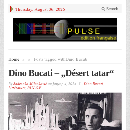
Thursday, August 06, 2026
Search
Home
»
»
Posts tagged with
Dino Bucati
Dino Bucati – „Désert tatar“
By
Jadranka Milenkovič
on
јануар 4, 2024
Dino Bucati
,
Littérature
,
P.U.L.S.E