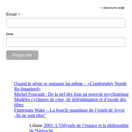
*
obavezno polje
*
Email
Ime
Quand le génie se surpasse lui-même – «Comfortably Numb
Re-Imagined»
Michel Foucault : De la nef des fous au pouvoir psychiatrique
Modèles cycliques de crise, de délégitimation et d’exode des
élites
Finnegans Wake – La boucle quantique de l’esprit de Joyce
„Ils ne sont plus“
Liliane
2001: L’Odyssée de l’espace et la philosophie
de Nietzsche