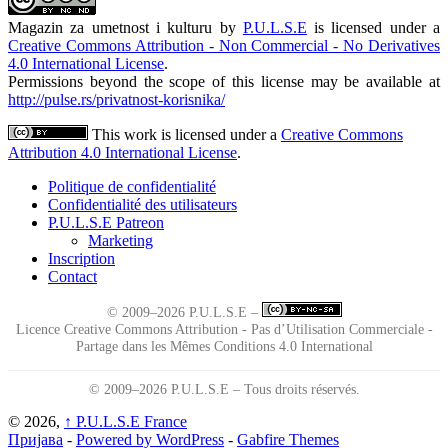
Magazin za umetnost i kulturu
by
P.U.L.S.E
is licensed under a
Creative Commons Attribution - Non Commercial - No Derivatives
4.0 International License
.
Permissions beyond the scope of this license may be available at
http://pulse.rs/privatnost-korisnika/
This work is licensed under a
Creative Commons
Attribution 4.0 International License
.
Politique de confidentialité
Confidentialité des utilisateurs
P.U.L.S.E Patreon
Marketing
Inscription
Contact
© 2009–2026 P.U.L.S.E –
Licence Creative Commons Attribution - Pas d’Utilisation Commerciale -
Partage dans les Mêmes Conditions 4.0 International
© 2009–2026 P.U.L.S.E – Tous droits réservés.
© 2026,
↑
P.U.L.S.E France
Пријава
-
Powered by WordPress
-
Gabfire Themes