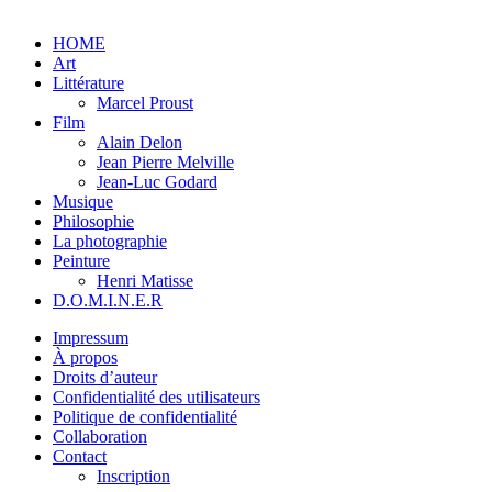
HOME
Art
Littérature
Marcel Proust
Film
Alain Delon
Jean Pierre Melville
Jean-Luc Godard
Musique
Philosophie
La photographie
Peinture
Henri Matisse
D.O.M.I.N.E.R
Impressum
À propos
Droits d’auteur
Confidentialité des utilisateurs
Politique de confidentialité
Collaboration
Contact
Inscription