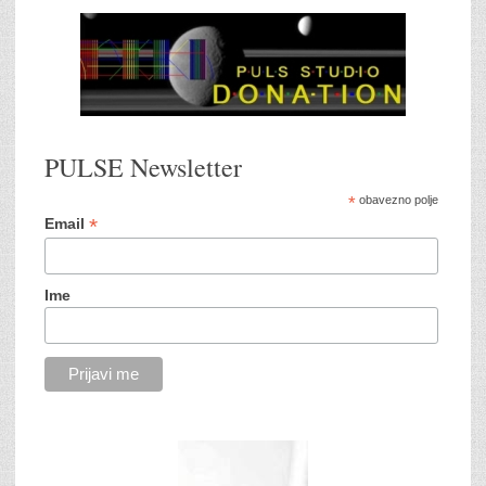
PULSE Newsletter
*
obavezno polje
*
Email
Ime