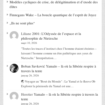
Modèles cycliques de crise, de délégitimation et d’exode des
élites
Finnegans Wake – La boucle quantique de l’esprit de Joyce
„Ils ne sont plus“
Liliane
2001: L’Odyssée de l’espace et la
philosophie de Nietzsche
март 10, 2026
"Toutes les traces d’instinct chez l’homme étaient éteintes –
laissant l’homme comme un être pathétique aux yeux de
Nietzsche." Interprétation…
Boban Savković
Yamalo – là où la Sibérie respire à
travers la tente
јануар 26, 2026
🌏 Voyager au "Bout du Monde" : Le Yamal et le fleuve Ob
Explorer la péninsule du Yamal est une…
Heretier
Yamalo – là où la Sibérie respire à travers la
tente
јануар 26, 2026