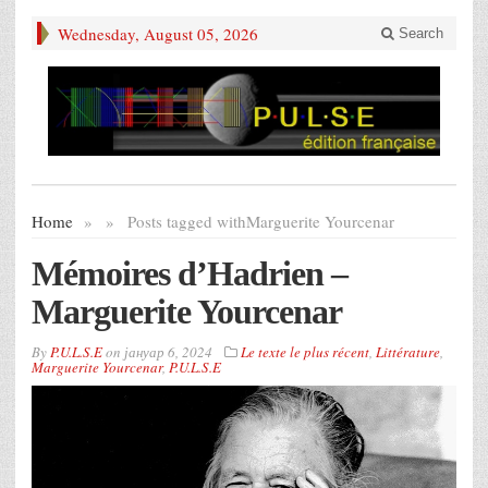
Wednesday, August 05, 2026
Search
Home
»
»
Posts tagged with
Marguerite Yourcenar
Mémoires d’Hadrien –
Marguerite Yourcenar
By
P.U.L.S.E
on
јануар 6, 2024
Le texte le plus récent
,
Littérature
,
Marguerite Yourcenar
,
P.U.L.S.E