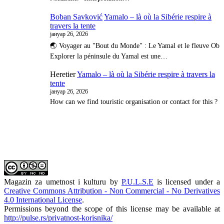
Boban Savković
Yamalo – là où la Sibérie respire à
travers la tente
јануар 26, 2026
🌏 Voyager au "Bout du Monde" : Le Yamal et le fleuve Ob
Explorer la péninsule du Yamal est une…
Heretier
Yamalo – là où la Sibérie respire à travers la
tente
јануар 26, 2026
How can we find touristic organisation or contact for this ?
Magazin za umetnost i kulturu
by
P.U.L.S.E
is licensed under a
Creative Commons Attribution - Non Commercial - No Derivatives
4.0 International License
.
Permissions beyond the scope of this license may be available at
http://pulse.rs/privatnost-korisnika/