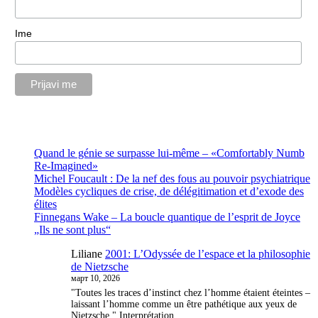
Ime
Quand le génie se surpasse lui-même – «Comfortably Numb
Re-Imagined»
Michel Foucault : De la nef des fous au pouvoir psychiatrique
Modèles cycliques de crise, de délégitimation et d’exode des
élites
Finnegans Wake – La boucle quantique de l’esprit de Joyce
„Ils ne sont plus“
Liliane
2001: L’Odyssée de l’espace et la philosophie
de Nietzsche
март 10, 2026
"Toutes les traces d’instinct chez l’homme étaient éteintes –
laissant l’homme comme un être pathétique aux yeux de
Nietzsche." Interprétation…