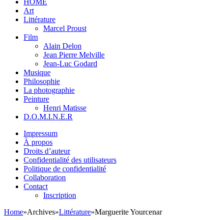
HOME
Art
Littérature
Marcel Proust
Film
Alain Delon
Jean Pierre Melville
Jean-Luc Godard
Musique
Philosophie
La photographie
Peinture
Henri Matisse
D.O.M.I.N.E.R
Impressum
À propos
Droits d’auteur
Confidentialité des utilisateurs
Politique de confidentialité
Collaboration
Contact
Inscription
Home
»
Archives
»
Littérature
»
Marguerite Yourcenar