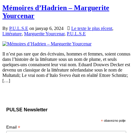
Mémoires d’Hadrien – Marguerite
Yourcenar
By
P.U.L.S.E
on
јануар 6, 2024
Le texte le plus récent
,
Littérature
,
Marguerite Yourcenar
,
P.U.L.S.E
Il n’est pas rare que des écrivains, hommes et femmes, soient connus
dans l’histoire de la littérature sous un nom de plume, et seuls
quelques-uns connaissent leur vrai nom. Eduard Douwes Decker est
devenu un classique de la littérature néerlandaise sous le nom de
Multatuli; Le vrai nom d’Italo Svevo était en réalité Ettore Schmitz;
[…]
PULSE Newsletter
*
obavezno polje
*
Email