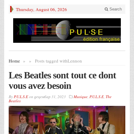
Thursday, August 06, 2026
Search
Home
»
»
Posts tagged with
Lennon
Les Beatles sont tout ce dont
vous avez besoin
By
P.U.L.S.E
on
децембар 31, 2023
Musique
,
P.U.L.S.E
,
The
Beatles