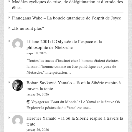
Modèles cycliques de crise, de délégitimation et d’exode des
élites
Finnegans Wake – La boucle quantique de l’esprit de Joyce
„Ils ne sont plus“
Liliane
2001: L’Odyssée de l’espace et la
philosophie de Nietzsche
март 10, 2026
"Toutes les traces d’instinct chez l’homme étaient éteintes –
laissant l’homme comme un être pathétique aux yeux de
Nietzsche." Interprétation…
Boban Savković
Yamalo – là où la Sibérie respire à
travers la tente
јануар 26, 2026
🌏 Voyager au "Bout du Monde" : Le Yamal et le fleuve Ob
Explorer la péninsule du Yamal est une…
Heretier
Yamalo – là où la Sibérie respire à travers la
tente
јануар 26, 2026