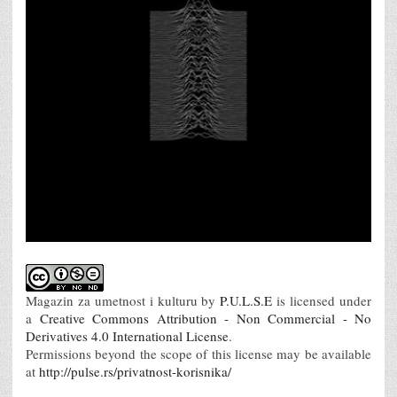
Magazin za umetnost i kulturu
by
P.U.L.S.E
is licensed under
a
Creative Commons Attribution - Non Commercial - No
Derivatives 4.0 International License
.
Permissions beyond the scope of this license may be available
at
http://pulse.rs/privatnost-korisnika/