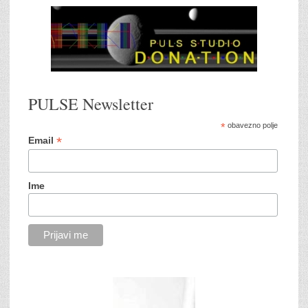
PULSE Newsletter
*
obavezno polje
*
Email
Ime