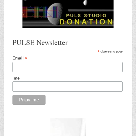
PULSE Newsletter
*
obavezno polje
*
Email
Ime