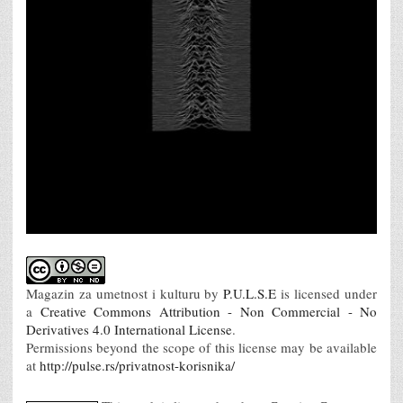
Magazin za umetnost i kulturu
by
P.U.L.S.E
is licensed under
a
Creative Commons Attribution - Non Commercial - No
Derivatives 4.0 International License
.
Permissions beyond the scope of this license may be available
at
http://pulse.rs/privatnost-korisnika/