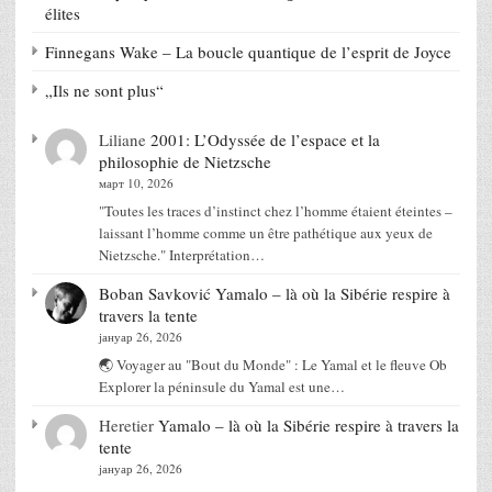
élites
Finnegans Wake – La boucle quantique de l’esprit de Joyce
„Ils ne sont plus“
Liliane
2001: L’Odyssée de l’espace et la
philosophie de Nietzsche
март 10, 2026
"Toutes les traces d’instinct chez l’homme étaient éteintes –
laissant l’homme comme un être pathétique aux yeux de
Nietzsche." Interprétation…
Boban Savković
Yamalo – là où la Sibérie respire à
travers la tente
јануар 26, 2026
🌏 Voyager au "Bout du Monde" : Le Yamal et le fleuve Ob
Explorer la péninsule du Yamal est une…
Heretier
Yamalo – là où la Sibérie respire à travers la
tente
јануар 26, 2026