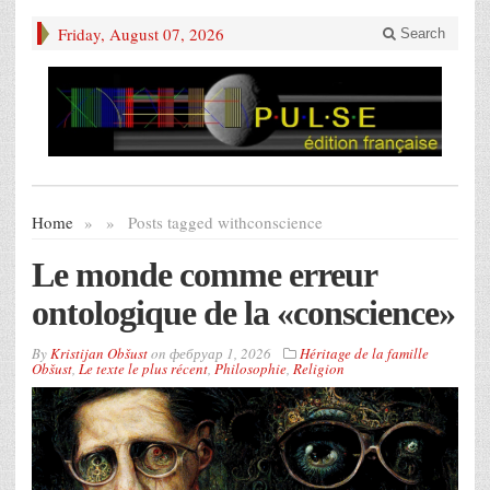
Friday, August 07, 2026
Search
Home
»
»
Posts tagged with
conscience
Le monde comme erreur
ontologique de la «conscience»
By
Kristijan Obšust
on
фебруар 1, 2026
Héritage de la famille
Obšust
,
Le texte le plus récent
,
Philosophie
,
Religion