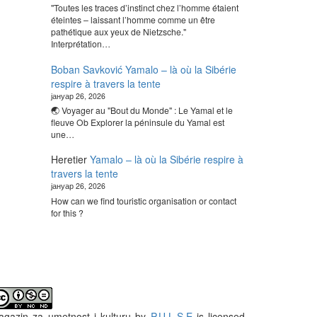
"Toutes les traces d’instinct chez l’homme étaient
éteintes – laissant l’homme comme un être
pathétique aux yeux de Nietzsche."
Interprétation…
Boban Savković
Yamalo – là où la Sibérie
respire à travers la tente
јануар 26, 2026
🌏 Voyager au "Bout du Monde" : Le Yamal et le
fleuve Ob Explorer la péninsule du Yamal est
une…
Heretier
Yamalo – là où la Sibérie respire à
travers la tente
јануар 26, 2026
How can we find touristic organisation or contact
for this ?
gazin za umetnost i kulturu
by
P.U.L.S.E
is licensed