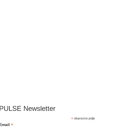
PULSE Newsletter
*
obavezno polje
*
Email