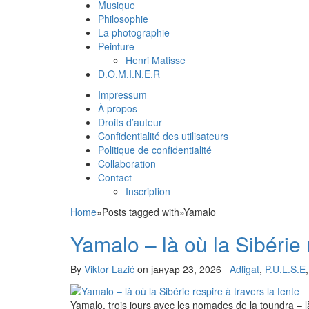
Musique
Philosophie
La photographie
Peinture
Henri Matisse
D.O.M.I.N.E.R
Impressum
À propos
Droits d’auteur
Confidentialité des utilisateurs
Politique de confidentialité
Collaboration
Contact
Inscription
Home
»
Posts tagged with
»
Yamalo
Yamalo – là où la Sibérie r
By
Viktor Lazić
on
јануар 23, 2026
Adligat
,
P.U.L.S.E
Yamalo, trois jours avec les nomades de la toundra – là