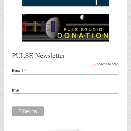
PULSE Newsletter
*
obavezno polje
*
Email
Ime