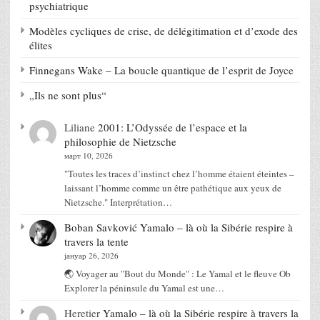
psychiatrique
Modèles cycliques de crise, de délégitimation et d’exode des
élites
Finnegans Wake – La boucle quantique de l’esprit de Joyce
„Ils ne sont plus“
Liliane
2001: L’Odyssée de l’espace et la
philosophie de Nietzsche
март 10, 2026
"Toutes les traces d’instinct chez l’homme étaient éteintes –
laissant l’homme comme un être pathétique aux yeux de
Nietzsche." Interprétation…
Boban Savković
Yamalo – là où la Sibérie respire à
travers la tente
јануар 26, 2026
🌏 Voyager au "Bout du Monde" : Le Yamal et le fleuve Ob
Explorer la péninsule du Yamal est une…
Heretier
Yamalo – là où la Sibérie respire à travers la