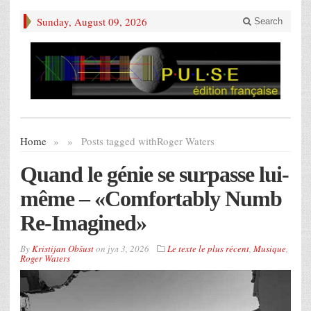
Sunday, August 09, 2026
Search
Home
»
»
Posts tagged with
Roger Waters
Quand le génie se surpasse lui-
même – «Comfortably Numb
Re-Imagined»
By
Kristijan Obšust
on
јул 3, 2026
Le texte le plus récent
,
Musique
,
Roger Waters