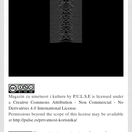
Magazin za umetnost i kulturu
by
P.U.L.S.E
is licensed under
a
Creative Commons Attribution - Non Commercial - No
Derivatives 4.0 International License
.
Permissions beyond the scope of this license may be available
at
http://pulse.rs/privatnost-korisnika/