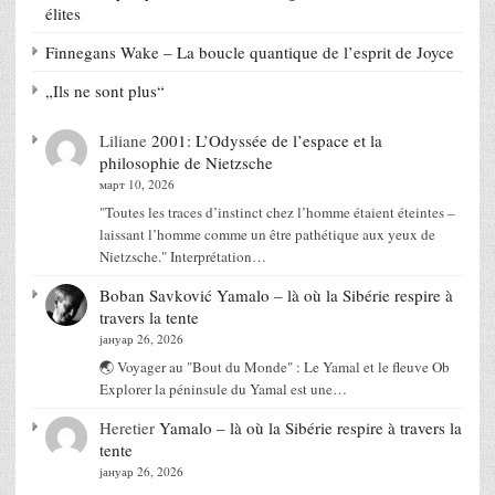
élites
Finnegans Wake – La boucle quantique de l’esprit de Joyce
„Ils ne sont plus“
Liliane
2001: L’Odyssée de l’espace et la
philosophie de Nietzsche
март 10, 2026
"Toutes les traces d’instinct chez l’homme étaient éteintes –
laissant l’homme comme un être pathétique aux yeux de
Nietzsche." Interprétation…
Boban Savković
Yamalo – là où la Sibérie respire à
travers la tente
јануар 26, 2026
🌏 Voyager au "Bout du Monde" : Le Yamal et le fleuve Ob
Explorer la péninsule du Yamal est une…
Heretier
Yamalo – là où la Sibérie respire à travers la
tente
јануар 26, 2026