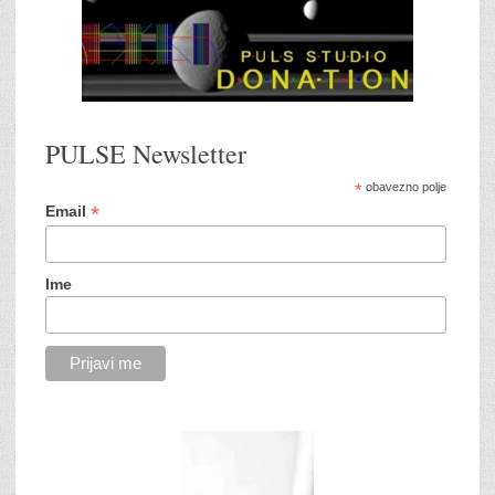
PULSE Newsletter
*
obavezno polje
*
Email
Ime