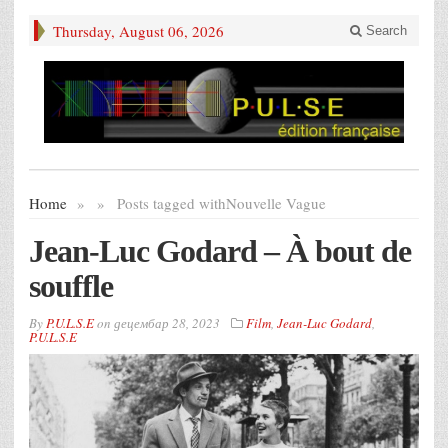
Thursday, August 06, 2026
Search
Home
»
»
Posts tagged with
Nouvelle Vague
Jean-Luc Godard – À bout de
souffle
By
P.U.L.S.E
on
децембар 28, 2023
Film
,
Jean-Luc Godard
,
P.U.L.S.E