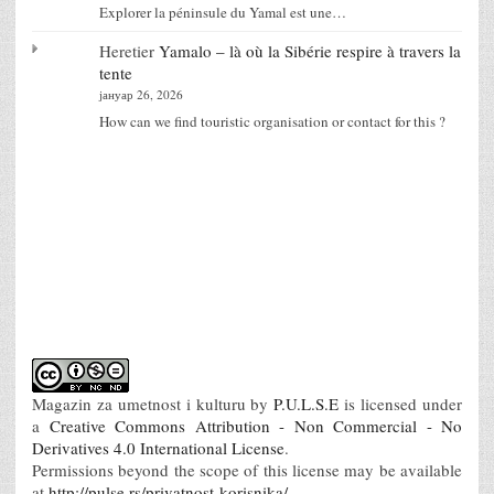
Explorer la péninsule du Yamal est une…
Heretier
Yamalo – là où la Sibérie respire à travers la
tente
јануар 26, 2026
How can we find touristic organisation or contact for this ?
Magazin za umetnost i kulturu
by
P.U.L.S.E
is licensed under
a
Creative Commons Attribution - Non Commercial - No
Derivatives 4.0 International License
.
Permissions beyond the scope of this license may be available
at
http://pulse.rs/privatnost-korisnika/