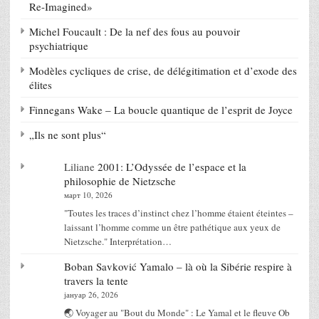
Re-Imagined»
Michel Foucault : De la nef des fous au pouvoir
psychiatrique
Modèles cycliques de crise, de délégitimation et d’exode des
élites
Finnegans Wake – La boucle quantique de l’esprit de Joyce
„Ils ne sont plus“
Liliane
2001: L’Odyssée de l’espace et la
philosophie de Nietzsche
март 10, 2026
"Toutes les traces d’instinct chez l’homme étaient éteintes –
laissant l’homme comme un être pathétique aux yeux de
Nietzsche." Interprétation…
Boban Savković
Yamalo – là où la Sibérie respire à
travers la tente
јануар 26, 2026
🌏 Voyager au "Bout du Monde" : Le Yamal et le fleuve Ob