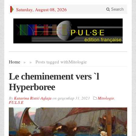
Saturday, August 08, 2026
Search
Home
»
»
Posts tagged with
Mitologie
Le cheminement vers `l
Hyperboree
By
Katarina Ristić-Aglaja
on
децембар 31, 2023
Mitologie
,
P.U.L.S.E