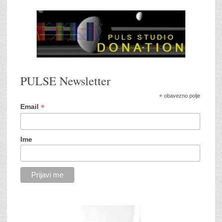
PULSE Newsletter
*
obavezno polje
*
Email
Ime