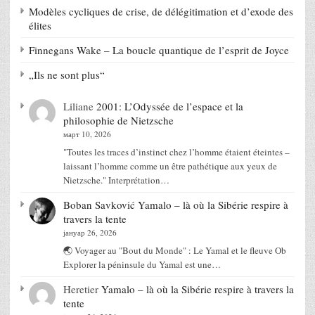
Modèles cycliques de crise, de délégitimation et d’exode des
élites
Finnegans Wake – La boucle quantique de l’esprit de Joyce
„Ils ne sont plus“
Liliane
2001: L’Odyssée de l’espace et la
philosophie de Nietzsche
март 10, 2026
"Toutes les traces d’instinct chez l’homme étaient éteintes –
laissant l’homme comme un être pathétique aux yeux de
Nietzsche." Interprétation…
Boban Savković
Yamalo – là où la Sibérie respire à
travers la tente
јануар 26, 2026
🌏 Voyager au "Bout du Monde" : Le Yamal et le fleuve Ob
Explorer la péninsule du Yamal est une…
Heretier
Yamalo – là où la Sibérie respire à travers la
tente