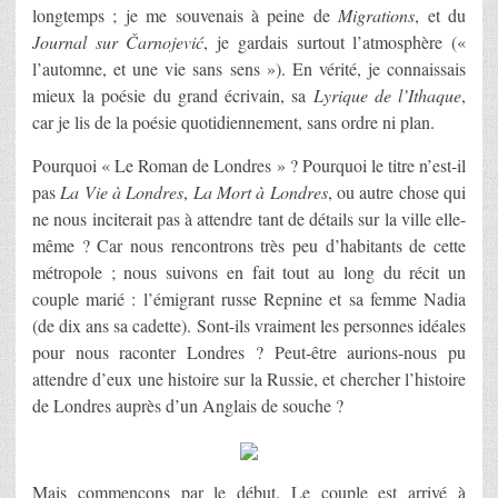
longtemps ; je me souvenais à peine de
Migrations
, et du
Journal sur Čarnojević
, je gardais surtout l’atmosphère («
l’automne, et une vie sans sens »). En vérité, je connaissais
mieux la poésie du grand écrivain, sa
Lyrique de l’Ithaque
,
car je lis de la poésie quotidiennement, sans ordre ni plan.
Pourquoi « Le Roman de Londres » ? Pourquoi le titre n’est-il
pas
La Vie à Londres
,
La Mort à Londres
, ou autre chose qui
ne nous inciterait pas à attendre tant de détails sur la ville elle-
même ? Car nous rencontrons très peu d’habitants de cette
métropole ; nous suivons en fait tout au long du récit un
couple marié : l’émigrant russe Repnine et sa femme Nadia
(de dix ans sa cadette). Sont-ils vraiment les personnes idéales
pour nous raconter Londres ? Peut-être aurions-nous pu
attendre d’eux une histoire sur la Russie, et chercher l’histoire
de Londres auprès d’un Anglais de souche ?
Mais commençons par le début. Le couple est arrivé à