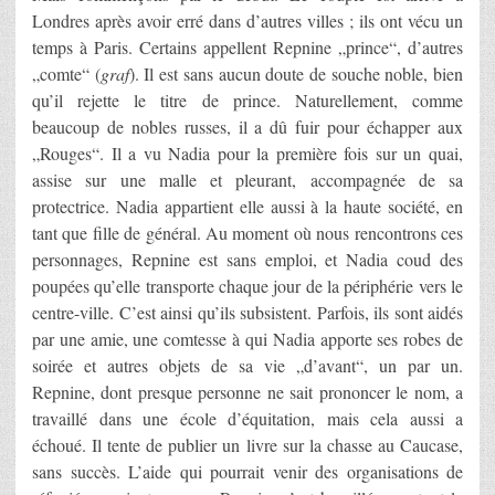
Londres après avoir erré dans d’autres villes ; ils ont vécu un
temps à Paris. Certains appellent Repnine „prince“, d’autres
„comte“ (
graf
). Il est sans aucun doute de souche noble, bien
qu’il rejette le titre de prince. Naturellement, comme
beaucoup de nobles russes, il a dû fuir pour échapper aux
„Rouges“. Il a vu Nadia pour la première fois sur un quai,
assise sur une malle et pleurant, accompagnée de sa
protectrice. Nadia appartient elle aussi à la haute société, en
tant que fille de général. Au moment où nous rencontrons ces
personnages, Repnine est sans emploi, et Nadia coud des
poupées qu’elle transporte chaque jour de la périphérie vers le
centre-ville. C’est ainsi qu’ils subsistent. Parfois, ils sont aidés
par une amie, une comtesse à qui Nadia apporte ses robes de
soirée et autres objets de sa vie „d’avant“, un par un.
Repnine, dont presque personne ne sait prononcer le nom, a
travaillé dans une école d’équitation, mais cela aussi a
échoué. Il tente de publier un livre sur la chasse au Caucase,
sans succès. L’aide qui pourrait venir des organisations de