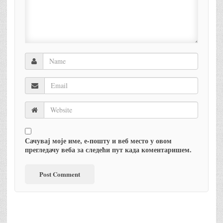
Сачувај моје име, е-пошту и веб место у овом
прегледачу веба за следећи пут када коментаришем.