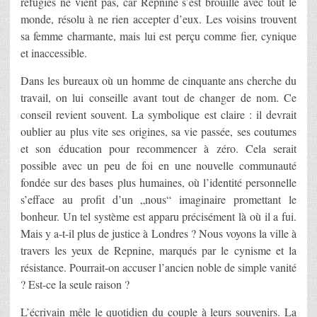
réfugiés ne vient pas, car Repnine s’est brouillé avec tout le
monde, résolu à ne rien accepter d’eux. Les voisins trouvent
sa femme charmante, mais lui est perçu comme fier, cynique
et inaccessible.
Dans les bureaux où un homme de cinquante ans cherche du
travail, on lui conseille avant tout de changer de nom. Ce
conseil revient souvent. La symbolique est claire : il devrait
oublier au plus vite ses origines, sa vie passée, ses coutumes
et son éducation pour recommencer à zéro. Cela serait
possible avec un peu de foi en une nouvelle communauté
fondée sur des bases plus humaines, où l’identité personnelle
s’efface au profit d’un „nous“ imaginaire promettant le
bonheur. Un tel système est apparu précisément là où il a fui.
Mais y a-t-il plus de justice à Londres ? Nous voyons la ville à
travers les yeux de Repnine, marqués par le cynisme et la
résistance. Pourrait-on accuser l’ancien noble de simple vanité
? Est-ce la seule raison ?
L’écrivain mêle le quotidien du couple à leurs souvenirs. La