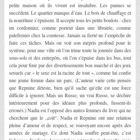
petite maison où ils vivent est insalubre. Les pannes se
succèdent. Le quartier manque d’eau. Le bois de chauffage et
la nourriture s’épuisent. Il accepte tous les petits boulots : chez
un cordonnier, comme porteur dans une librairie, comme
palefrenier chez la comtesse. Jamais sa fierté ne l’empêche de
faire ces tâches. Mais on voit son mépris profond pour le
système, pour une ville où l’on trime toute la journée dans des
sous-sols et des entrepôts, où l’on s’épuise dans les bus, tout
cela pour finir par des divertissements bon marché et des jeux
sexuels car « le sexe est la racine de tout », comme lui confie
une jeune femme dans un parc. (L’auteur varie cette pensée
que Repnine déteste, bien qu’il sache qu’elle est une force
difficile à ignorer. Mais un Russe, un vrai Russe, se déchire
intérieurement pour des idéaux plus profonds, fussent-ils
erronés.) Nadia est l’opposé des autres femmes du livre qui ne
cherchent que le „coït“. Nadia et Repnine ont une relation
pleine d’amour et de respect, se vouvoyant encore après des
années de mariage. Ce dont Nadia souffre peut-être, c’est