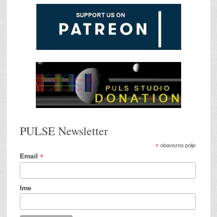
PULSE Newsletter
*
obavezno polje
*
Email
Ime