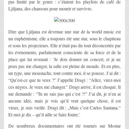
pas limité par le genre : c’étaient les playlists de café de
Ljiljana, des chansons pour mourir et survivre.
Dire que Ljiljana est devenue une star de la world music est
un euphémisme, elle a toujours été une star, sous le chapiteau
et sous les projecteurs. Elle n’était pas du tout déconcertée par
les événements, parfaitement consciente de sa force et de la
place qui lui revenait : ‘Je dois donner un concert, et je ne
peux pas me changer, la salle est pleine de monde. Et en plus,
un type, une moustache, tout contre moi, il se pousse. J’ai dit :
“Qu’est-ce que tu veux ?” J’appelle Dragi : “Allez, virez-moi
ces nègres. Je veux me changer.” Dragi arrive, il est choqué. Il
me demande : “Tu ne sais pas qui c’est ?!” J’ai dit, je n’en ai
aucune idée, mais je vois qu’il veut quelque chose, il est
vieux, je suis vieille. Dragi dit : „Mais c’est Carlos Santana.“
Et moi je dis – qu’il aille se faire foutre.’
De nombreux documentaires ont été tournés sur Mostar