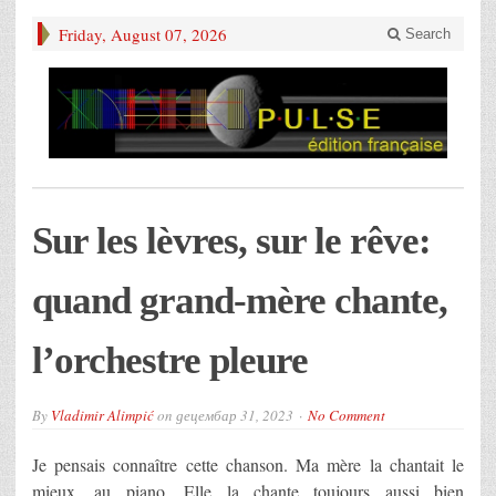
Friday, August 07, 2026
Search
Sur les lèvres, sur le rêve:
quand grand-mère chante,
l’orchestre pleure
By
Vladimir Alimpić
on
децембар 31, 2023
No Comment
Je pensais connaître cette chanson. Ma mère la chantait le
mieux, au piano. Elle la chante toujours aussi bien