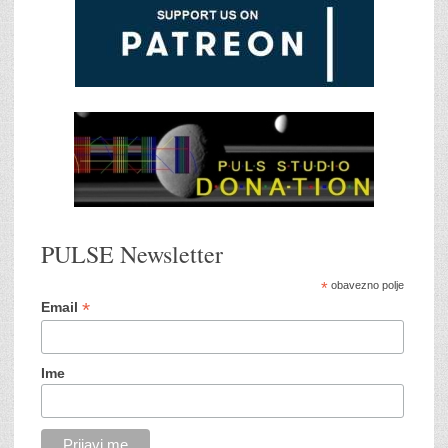
PULSE Newsletter
*
obavezno polje
*
Email
Ime