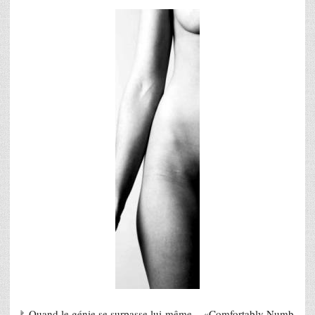
Quand le génie se surpasse lui-même – «Comfortably Numb