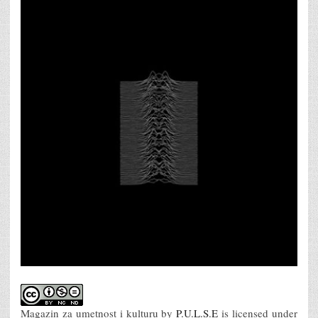
Magazin za umetnost i kulturu
by
P.U.L.S.E
is licensed under