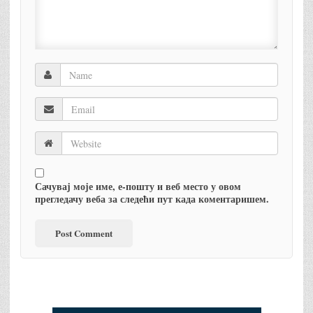
Сачувај моје име, е-пошту и веб место у овом
прегледачу веба за следећи пут када коментаришем.