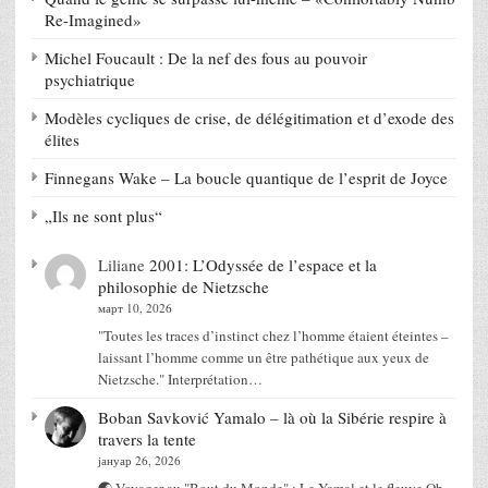
Re-Imagined»
Michel Foucault : De la nef des fous au pouvoir
psychiatrique
Modèles cycliques de crise, de délégitimation et d’exode des
élites
Finnegans Wake – La boucle quantique de l’esprit de Joyce
„Ils ne sont plus“
Liliane
2001: L’Odyssée de l’espace et la
philosophie de Nietzsche
март 10, 2026
"Toutes les traces d’instinct chez l’homme étaient éteintes –
laissant l’homme comme un être pathétique aux yeux de
Nietzsche." Interprétation…
Boban Savković
Yamalo – là où la Sibérie respire à
travers la tente
јануар 26, 2026
🌏 Voyager au "Bout du Monde" : Le Yamal et le fleuve Ob